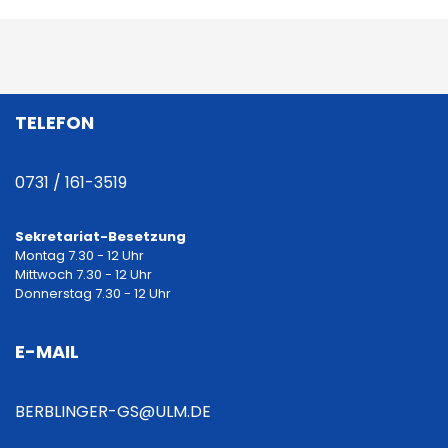
B
e
i
TELEFON
t
r
0731 / 161-3519
a
Sekretariat-Besetzung
Montag 7.30 - 12 Uhr
g
Mittwoch 7.30 - 12 Uhr
Donnerstag 7.30 - 12 Uhr
s
E-MAIL
n
a
BERBLINGER-GS@ULM.DE