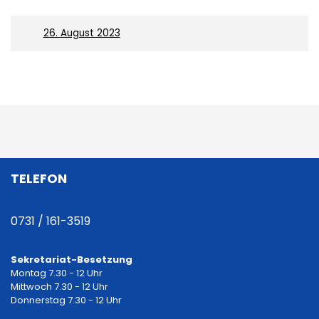
On
26. August 2023
B
e
i
TELEFON
t
r
0731 / 161-3519
a
Sekretariat-Besetzung
Montag 7.30 - 12 Uhr
g
Mittwoch 7.30 - 12 Uhr
Donnerstag 7.30 - 12 Uhr