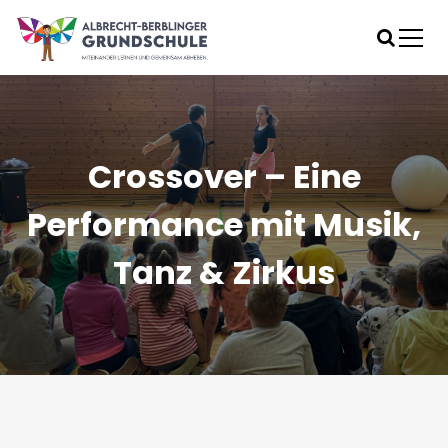
S
k
i
Gemeinsam lernen
p
Albrecht-Berblinger-Grundschule
t
o
c
o
Crossover – Eine
n
t
Performance mit Musik,
e
n
Tanz & Zirkus
t