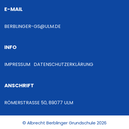
s
E-MAIL
n
a
BERBLINGER-GS@ULM.DE
v
INFO
i
g
IMPRESSUM
DATENSCHUTZERKLÄRUNG
a
ANSCHRIFT
t
i
RÖMERSTRASSE 50, 89077 ULM
o
© Albrecht Berblinger Grundschule 2026