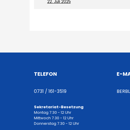
On
22. Juli 2025
B
e
i
t
TELEFON
E-MA
r
0731 / 161-3519
BERB
a
Sekretariat-Besetzung
g
Montag 7.30 - 12 Uhr
Mittwoch 7.30 - 12 Uhr
Donnerstag 7.30 - 12 Uhr
s