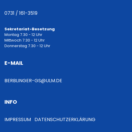
t
r
0731 / 161-3519
a
Sekretariat-Besetzung
Montag 7.30 - 12 Uhr
g
Mittwoch 7.30 - 12 Uhr
Donnerstag 7.30 - 12 Uhr
s
E-MAIL
n
a
BERBLINGER-GS@ULM.DE
v
INFO
i
g
IMPRESSUM
DATENSCHUTZERKLÄRUNG