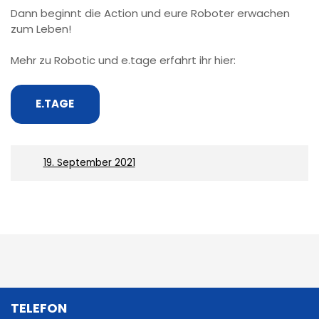
Dann beginnt die Action und eure Roboter erwachen
zum Leben!
Mehr zu Robotic und e.tage erfahrt ihr hier:
E.TAGE
On
19. September 2021
B
e
i
TELEFON