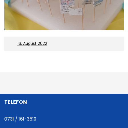
On
16. August 2022
B
e
i
TELEFON
t
r
0731 / 161-3519