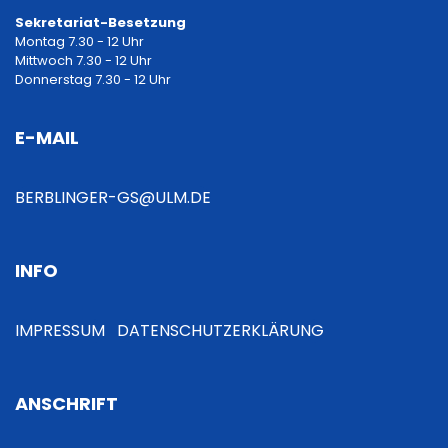
a
Sekretariat-Besetzung
Montag 7.30 - 12 Uhr
g
Mittwoch 7.30 - 12 Uhr
Donnerstag 7.30 - 12 Uhr
s
E-MAIL
n
a
BERBLINGER-GS@ULM.DE
v
INFO
i
g
IMPRESSUM
DATENSCHUTZERKLÄRUNG
a
ANSCHRIFT
t