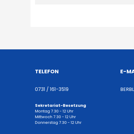
B
e
i
t
TELEFON
E-MA
r
0731 / 161-3519
BERB
a
Sekretariat-Besetzung
g
Montag 7.30 - 12 Uhr
Mittwoch 7.30 - 12 Uhr
Donnerstag 7.30 - 12 Uhr
s