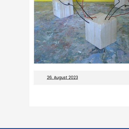
On
26. August 2023
B
e