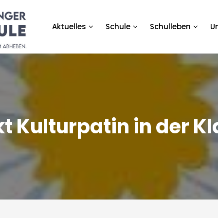
Aktuelles
Schule
Schulleben
U
rundschule
t Kulturpatin in der K