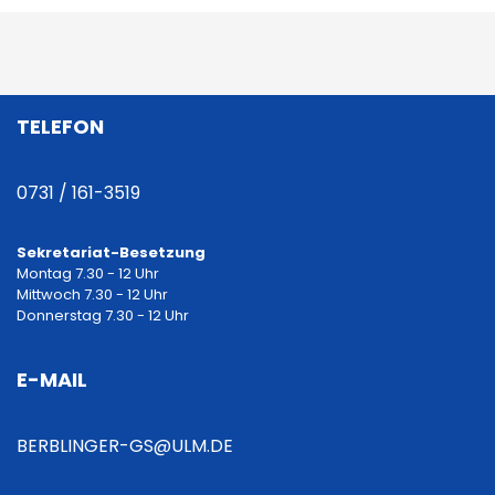
B
e
i
TELEFON
t
r
0731 / 161-3519
a
Sekretariat-Besetzung
Montag 7.30 - 12 Uhr
g
Mittwoch 7.30 - 12 Uhr
Donnerstag 7.30 - 12 Uhr
s
E-MAIL
n
a
BERBLINGER-GS@ULM.DE