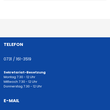
B
e
i
TELEFON
t
r
0731 / 161-3519
a
Sekretariat-Besetzung
Montag 7.30 - 12 Uhr
g
Mittwoch 7.30 - 12 Uhr
Donnerstag 7.30 - 12 Uhr
s
E-MAIL
n