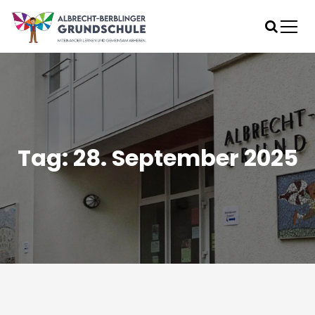
S
k
i
Gemeinsam lernen
p
Albrecht-Berblinger-Grundschule
t
o
c
o
n
t
Tag:
28. September 2025
e
n
t