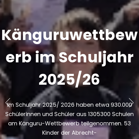
Tolle Ergebnisse
der Moderne
Kunst AG
In der AG Moderne Kunst nutzen große Spachtel,
Schwämmchen, Druckschablonen und
Spraydosen, um Bilder herzustellen, bunte
Graffitis, farbige Kollagen, goldglitzernde...